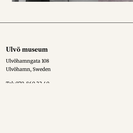
Ulvö museum
Ulvöhamngata 108
Ulvöhamn, Sweden
Tel: 070-860 22 40
E-post:
museumulvo@gmail.com
Copyright © 2026 Ulvö Museum | Produktion: CoreIT | Org.nr 