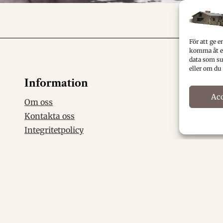
För att ge e
komma åt en
data som su
eller om du
Information
Ac
Om oss
Kontakta oss
Integritetpolicy
Cookiepolicy
889600-9845