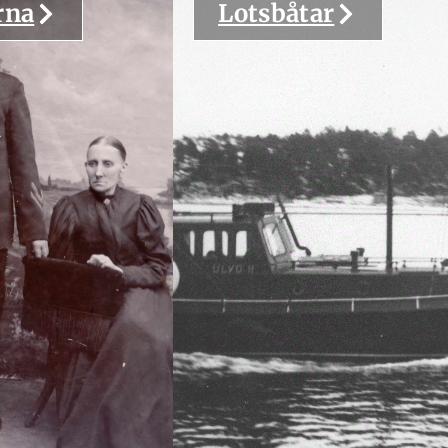
rna
Lotsbåtar