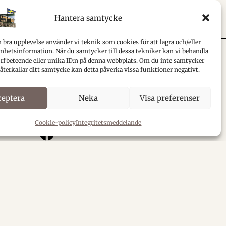
Hantera samtycke
n bra upplevelse använder vi teknik som cookies för att lagra och/eller
hetsinformation. När du samtycker till dessa tekniker kan vi behandla
rfbeteende eller unika ID:n på denna webbplats. Om du inte samtycker
 återkallar ditt samtycke kan detta påverka vissa funktioner negativt.
Följ oss
ceptera
Neka
Visa preferenser
Ulvö Museum
Cookie-policy
Integritetsmeddelande
Ulvö Kapellag
Forum för Höga kustens kulturarv