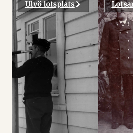
Ulvö lotsplats
Lotsa