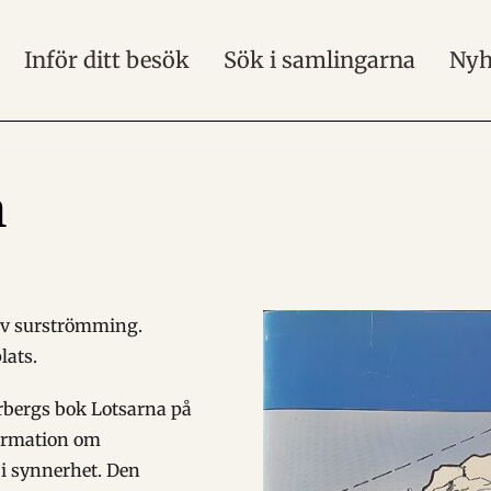
Inför ditt besök
Sök i samlingarna
Nyh
n
av surströmming.
lats.
rbergs bok Lotsarna på
formation om
 i synnerhet. Den