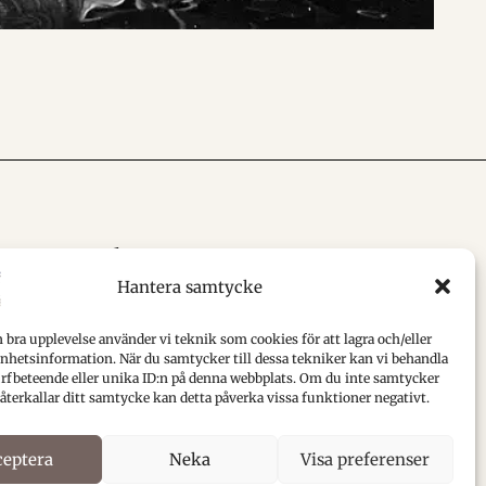
Följ oss
Hantera samtycke
Ulvö Museum
Ulvö Kapellag
n bra upplevelse använder vi teknik som cookies för att lagra och/eller
hetsinformation. När du samtycker till dessa tekniker kan vi behandla
Forum för Höga kustens
rfbeteende eller unika ID:n på denna webbplats. Om du inte samtycker
kulturarv
 återkallar ditt samtycke kan detta påverka vissa funktioner negativt.
ceptera
Neka
Visa preferenser