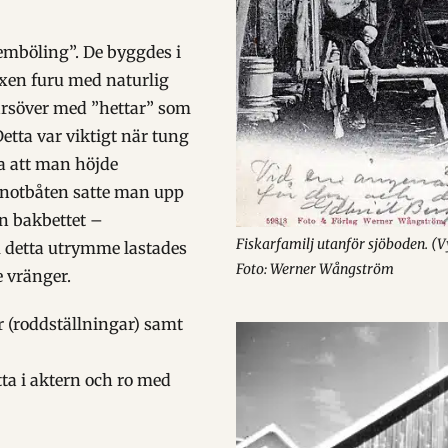
femböling”. De byggdes i
uxen furu med naturlig
värsöver med ”hettar” som
etta var viktigt när tung
da att man höjde
I notbåten satte man upp
n bakbettet –
Fiskarfamilj utanför sjöboden. (
om detta utrymme lastades
Foto: Werner Wångström
e vränger.
r (roddställningar) samt
ta i aktern och ro med