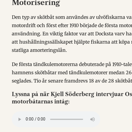
Motorisering
Den typ av skötbåt som användes av ulvöfiskarna va
motordrift och först efter 1910 började de första mo
användning. En viktig faktor var att Docksta varv ha
att hushållningssällskapet hjälpte fiskarna att köpa
statliga amorteringslån.
De första tändkulemotorerna debuterade på 1910-talet
hamnens skötbåtar med tändkulemotorer medan 26 b
seglades. Tio år senare framdrevs 18 av de 28 skötbå
Lyssna på när Kjell Söderberg intervjuar O
motorbåtarnas intåg: