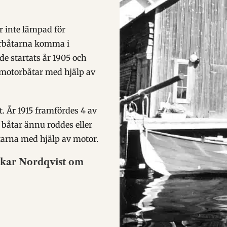
r inte lämpad för
torbåtarna komma i
de startats år 1905 och
 motorbåtar med hjälp av
. År 1915 framfördes 4 av
åtar ännu roddes eller
tarna med hjälp av motor.
skar Nordqvist om