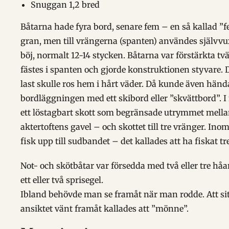
Snuggan 1,2 bred
Båtarna hade fyra bord, senare fem – en så kallad ”
gran, men till vrängerna (spanten) användes självv
böj, normalt 12-14 stycken. Båtarna var förstärkta t
fästes i spanten och gjorde konstruktionen styvare. D
last skulle ros hem i hårt väder. Då kunde även hän
bordläggningen med ett skibord eller ”skvättbord”. 
ett löstagbart skott som begränsade utrymmet mella
aktertoftens gavel – och skottet till tre vränger. In
fisk upp till sudbandet – det kallades att ha fiskat tr
Not- och skötbåtar var försedda med två eller tre håa
ett eller två sprisegel.
Ibland behövde man se framåt när man rodde. Att sit
ansiktet vänt framåt kallades att ”mönne”.