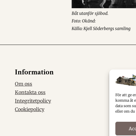
Båt utanför sjöbod.
Foto: Okänd:
Källa: Kjell Söderbergs samling
Information
Om oss
Kontakta oss
För att ge e
Integritetpolicy
komma åt en
data som su
Cookiepolicy
eller om du
Ac